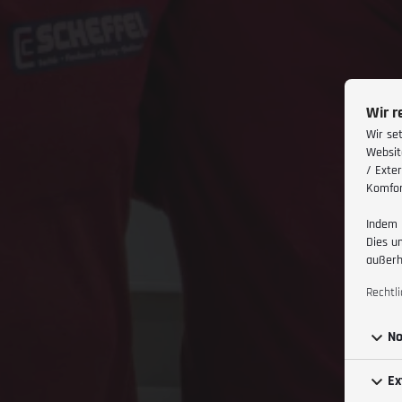
Wir r
Wir se
Websit
/ Exte
Komfor
Indem 
Dies u
außerh
Rechtl
No
Ex