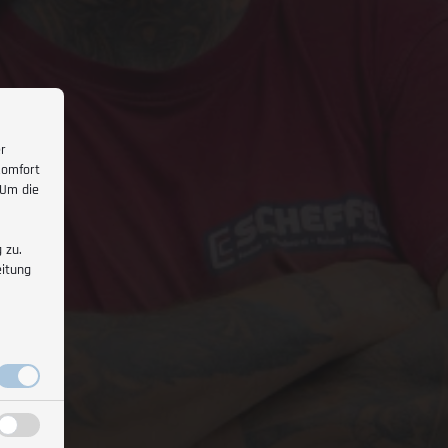
er
Komfort
 Um die
 zu.
eitung